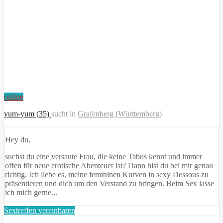
online
yum-yum (35)
sucht in
Grafenberg (Württemberg)
Hey du,
suchst du eine versaute Frau, die keine Tabus kennt und immer
offen für neue erotische Abenteuer ist? Dann bist du bei mir genau
richtig. Ich liebe es, meine femininen Kurven in sexy Dessous zu
präsentieren und dich um den Verstand zu bringen. Beim Sex lasse
ich mich gerne...
Sextreffen vereinbaren