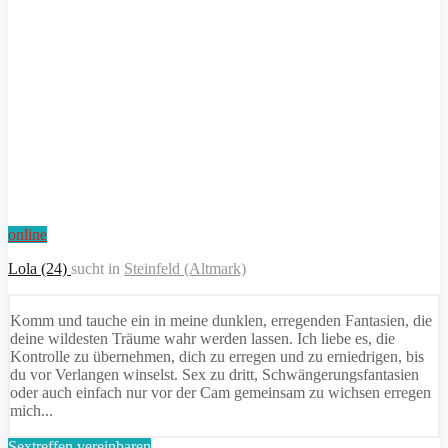
online
Lola (24)
sucht in
Steinfeld (Altmark)
Komm und tauche ein in meine dunklen, erregenden Fantasien, die
deine wildesten Träume wahr werden lassen. Ich liebe es, die
Kontrolle zu übernehmen, dich zu erregen und zu erniedrigen, bis
du vor Verlangen winselst. Sex zu dritt, Schwängerungsfantasien
oder auch einfach nur vor der Cam gemeinsam zu wichsen erregen
mich...
Sextreffen vereinbaren