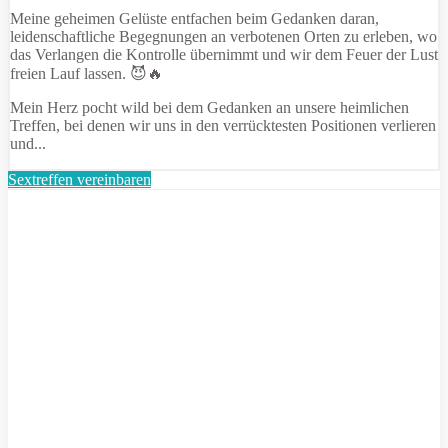
Meine geheimen Gelüste entfachen beim Gedanken daran,
leidenschaftliche Begegnungen an verbotenen Orten zu erleben, wo
das Verlangen die Kontrolle übernimmt und wir dem Feuer der Lust
freien Lauf lassen. 😈🔥
Mein Herz pocht wild bei dem Gedanken an unsere heimlichen
Treffen, bei denen wir uns in den verrücktesten Positionen verlieren
und...
Sextreffen vereinbaren