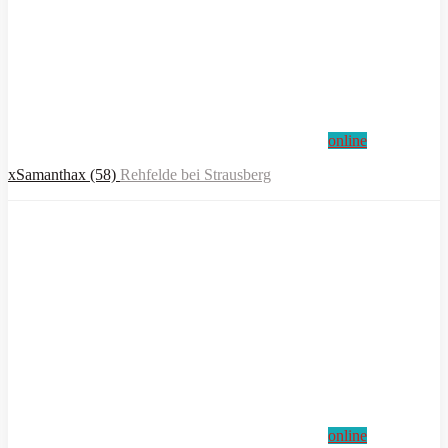
online
xSamanthax (58)
Rehfelde bei Strausberg
online