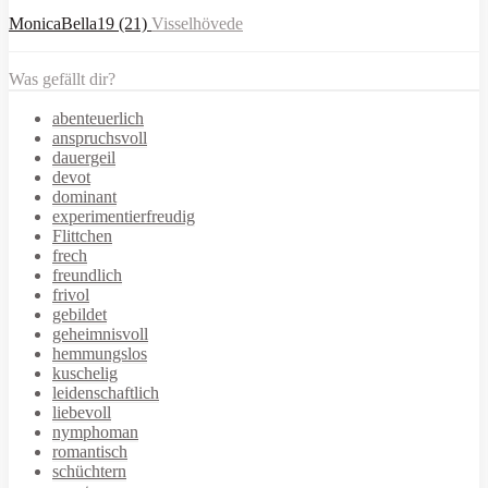
MonicaBella19 (21)
Visselhövede
Was gefällt dir?
abenteuerlich
anspruchsvoll
dauergeil
devot
dominant
experimentierfreudig
Flittchen
frech
freundlich
frivol
gebildet
geheimnisvoll
hemmungslos
kuschelig
leidenschaftlich
liebevoll
nymphoman
romantisch
schüchtern