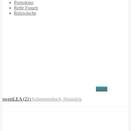
Pornokino
Reife Frauen
Reizwäsche
online
sweetLEA (21)
Schneppenbach, Hunsrück