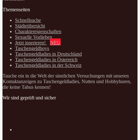
Themenseiten
Schnellsuche
Städteübersicht
Charaktereigenschaften
Sexuelle Vorlieben
Jetzt inserieren!
NEU
Taschengeldboys
Taschengeldladies in Deutschland
Taschengeldladies in Österreich
Taschengeldladies in der Schweiz
Tauche ein in die Welt der sinnlichen Versuchungen mit unseren
Kontaktanzeigen zu Taschengeldladies, Nutten und Hobbyhuren,
die keine Tabus kennen!
Wir sind geprüft und sicher