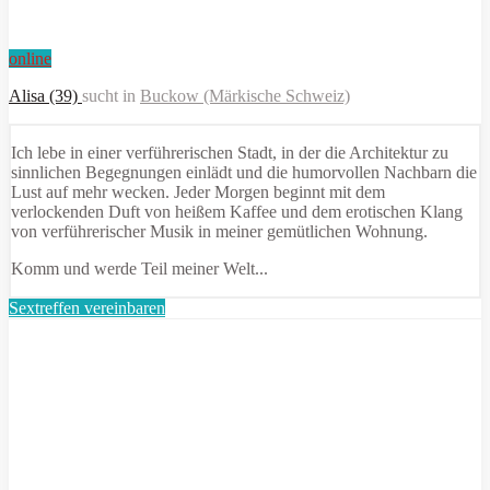
online
Alisa (39)
sucht in
Buckow (Märkische Schweiz)
Ich lebe in einer verführerischen Stadt, in der die Architektur zu
sinnlichen Begegnungen einlädt und die humorvollen Nachbarn die
Lust auf mehr wecken. Jeder Morgen beginnt mit dem
verlockenden Duft von heißem Kaffee und dem erotischen Klang
von verführerischer Musik in meiner gemütlichen Wohnung.
Komm und werde Teil meiner Welt...
Sextreffen vereinbaren