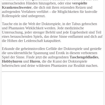
untersuchenden Händen hinzugeben, oder eine
verspielte
Krankenschwester
, die dich mit ihren reizenden Reizen und
aufregenden Verfahren verführt – die Möglichkeiten für lustvolle
Rollenspiele sind unbegrenzt.
Tauche ein in die Welt der Doktorspiele, in der Tabus gebrochen
und Phantasien Wirklichkeit werden. Jede medizinische
Untersuchung, jeder strenger Befehl und jede Ergebenheit sind Teil
eines berauschenden Spiels, das deine Sinne entflammt und dich auf
die Höhen der Leidenschaft katapultiert.
Erkunde die geheimnisvollen Gefilde der Doktorspiele und genieße
die unwiderstehliche Spannung und Erotik in diesem verbotenen
Spiel der Sinne. Finde jetzt die aufregendsten
Taschengeldladies
,
Hobbyhuren
und
Huren
, die die Kunst der Doktorspiele
beherrschen und deine wildesten Phantasien zur Realität machen.